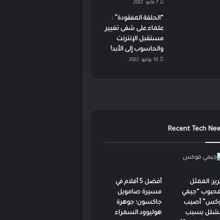
7 مايو، 2022
“الحلقة المفقودة” :
علماء على شفى تغيير
مستقبل الإنترنت
والحاسوب إلى الأبد!
16 يوليو، 2022
Recent Tech Ne
رير: الممثل
أفضل 5 أفلام في
محبوب “جيمي
مسيرة صامويل
كس” أصيب
جاكسون؛ جوهرة
لشلل بسبب
هوليوود السمراء