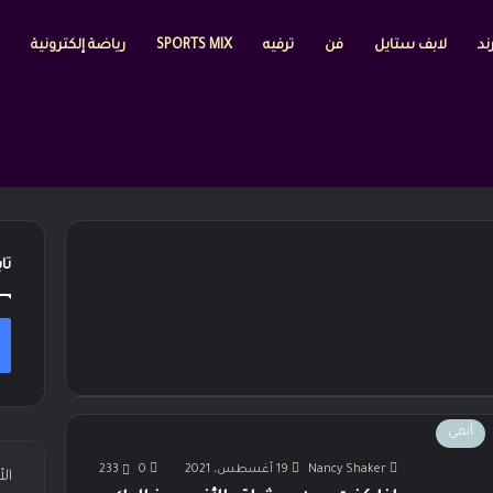
ند
لابف ستايل
فن
ترفيه
SPORTS MIX
رياضة إلكترونية
تا
أنمي
Nancy Shaker
19 أغسطس، 2021
0
233
ال