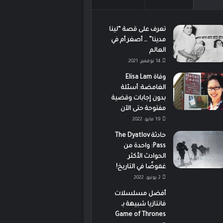
تعرف على قصة “لينا
مدينا” … أصغر أم في
العالم
14 نوفمبر، 2021
وفاة Elisa Lam
الغامضة: أسئلة
بدون إجابات وقضية
مفتوحة حتى الآن
19 مايو، 2022
حادثة The Dyatlov
Pass: واحدة من
الحوادث الأكثر
غموضًا في التاريخ!
2 يونيو، 2022
أفضل مسلسلات
فانتازيا شبيهة بـ
Game of Thrones