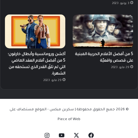
3 يونيو، 2023
5 من أفضل الأفلام الحربية المبنية
أكشن ورومانسية وأبطال خارقون؛
على قصص واقعيّة
5 من أفضل أفلام العقد الماضي
التي لم تلقَ القدر الذي تستحقه من
29 مايو، 2023
الشهرة.
29 مايو، 2023
© 2026 جميع الحقوق محفوظة | سكرين ميكس - الموقع مستضاف على
Piece of Web
‫X
فيسبوك
‫YouTube
انستقرام