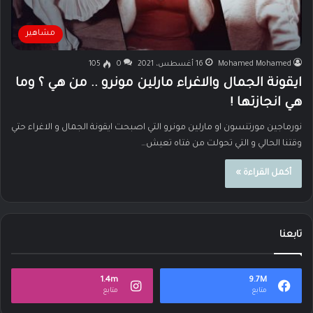
مشاهير
Mohamed Mohamed
16 أغسطس، 2021
0
105
ايقونة الجمال والاغراء مارلين مونرو .. من هي ؟ وما
هي انجازتها !
نورماجين مورتنسون او مارلين مونرو التي اصبحت ايقونة الجمال و الاغراء حتي
وقتنا الحالي و التي تحولت من فتاه تعيش…
أكمل القراءة »
تابعنا
1.4m
9.7M
متابع
متابع