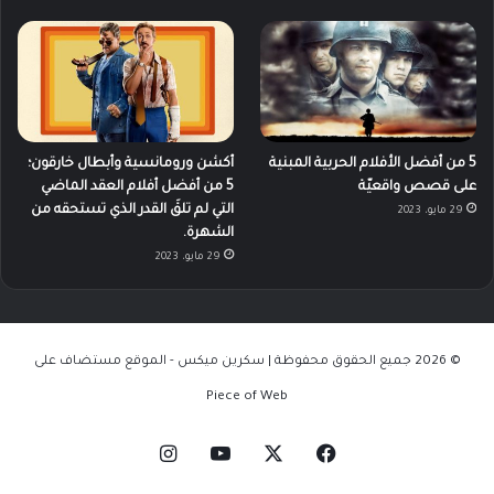
5 من أفضل الأفلام الحربية المبنية
أكشن ورومانسية وأبطال خارقون؛
على قصص واقعيّة
5 من أفضل أفلام العقد الماضي
التي لم تلقَ القدر الذي تستحقه من
29 مايو، 2023
الشهرة.
29 مايو، 2023
© 2026 جميع الحقوق محفوظة | سكرين ميكس - الموقع مستضاف على
Piece of Web
‫X
فيسبوك
‫YouTube
انستقرام