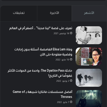
الأشهر
الأخيرة
تعليقات
تعرف على قصة “لينا مدينا” … أصغر أم في العالم
14 نوفمبر، 2021
وفاة Elisa Lam الغامضة: أسئلة بدون إجابات
وقضية مفتوحة حتى الآن
19 مايو، 2022
حادثة The Dyatlov Pass: واحدة من الحوادث الأكثر
غموضًا في التاريخ!
2 يونيو، 2022
أفضل مسلسلات فانتازيا شبيهة بـ Game of
Thrones
7 مايو، 2022