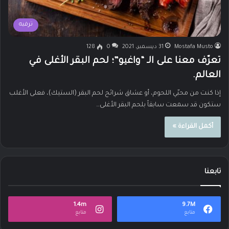
ترفيه
Mostafa Musto
31 ديسمبر، 2021
0
128
تعرّف معنا على الـ “واغيو”؛ لحم البقر الأغلى في
العالم.
إذا كنت من محبّي اللحوم، أو عشاق شرائح لحم البقر (الستيك)، فعلى الأغلب
ستكون قد سمعت سابقاً بلحم البقر الأغلى…
أكمل القراءة »
تابعنا
1.4m
9.7M
متابع
متابع