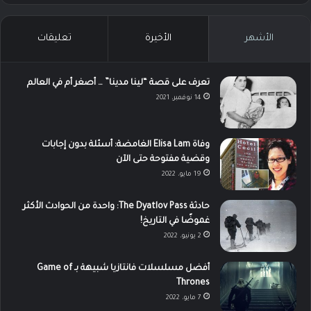
الأشهر
الأخيرة
تعليقات
تعرف على قصة “لينا مدينا” … أصغر أم في العالم
14 نوفمبر، 2021
وفاة Elisa Lam الغامضة: أسئلة بدون إجابات
وقضية مفتوحة حتى الآن
19 مايو، 2022
حادثة The Dyatlov Pass: واحدة من الحوادث الأكثر
غموضًا في التاريخ!
2 يونيو، 2022
أفضل مسلسلات فانتازيا شبيهة بـ Game of
Thrones
7 مايو، 2022