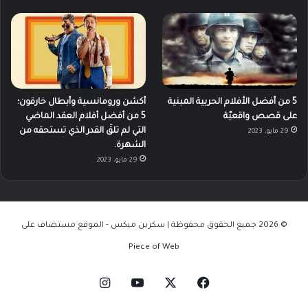
5 من أفضل الأفلام الحربية المبنية
أكشن ورومانسية وأبطال خارقون؛
على قصص واقعيّة
5 من أفضل أفلام العقد الماضي
التي لم تلقَ القدر الذي تستحقه من
29 مايو، 2023
الشهرة.
29 مايو، 2023
© 2026 جميع الحقوق محفوظة | سكرين ميكس - الموقع مستضاف على
Piece of Web
‫X
فيسبوك
‫YouTube
انستقرام