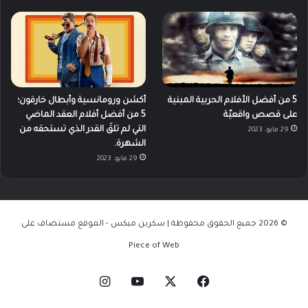
5 من أفضل الأفلام الحربية المبنية
أكشن ورومانسية وأبطال خارقون؛
على قصص واقعيّة
5 من أفضل أفلام العقد الماضي
التي لم تلقَ القدر الذي تستحقه من
29 مايو، 2023
الشهرة.
29 مايو، 2023
© 2026 جميع الحقوق محفوظة | سكرين ميكس - الموقع مستضاف على
Piece of Web
‫X
فيسبوك
‫YouTube
انستقرام