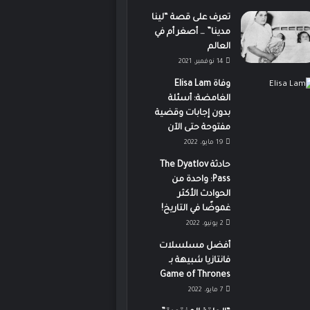
تعرف على قصة “لينا
مدينا” … أصغر أم في
العالم
14 نوفمبر، 2021
وفاة Elisa Lam
الغامضة: أسئلة
بدون إجابات وقضية
مفتوحة حتى الآن
19 مايو، 2022
حادثة The Dyatlov
Pass: واحدة من
الحوادث الأكثر
غموضًا في التاريخ!
2 يونيو، 2022
أفضل مسلسلات
فانتازيا شبيهة بـ
Game of Thrones
7 مايو، 2022