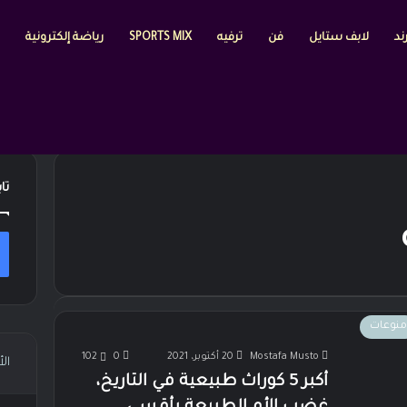
ند
لابف ستايل
فن
ترفيه
SPORTS MIX
رياضة إلكترونية
تا
منوعات
Mostafa Musto
20 أكتوبر، 2021
0
102
ال
أكبر 5 كوراث طبيعية في التاريخ،