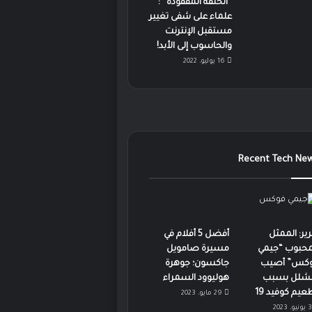
“الحلقة المفقودة” :
علماء على شفى تغيير
مستقبل الإنترنت
والحاسوب إلى الأبد!
16 يوليو، 2022
Recent Tech Ne
رير: الممثل
أفضل 5 أفلام في
محبوب “جيمي
مسيرة صامويل
كس” أصيب
جاكسون؛ جوهرة
لشلل بسبب
هوليوود السمراء
عيم كوفيد 19
29 مايو، 2023
3 يونيو، 2023