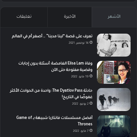
الأشهر
الأخيرة
تعليقات
تعرف على قصة “لينا مدينا” … أصغر أم في العالم
14 نوفمبر، 2021
وفاة Elisa Lam الغامضة: أسئلة بدون إجابات
وقضية مفتوحة حتى الآن
19 مايو، 2022
حادثة The Dyatlov Pass: واحدة من الحوادث الأكثر
غموضًا في التاريخ!
2 يونيو، 2022
أفضل مسلسلات فانتازيا شبيهة بـ Game of
Thrones
7 مايو، 2022