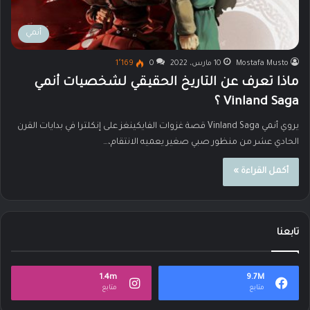
أنمي
Mostafa Musto
10 مارس، 2022
0
1٬169
ماذا تعرف عن التاريخ الحقيقي لشخصيات أنمي
Vinland Saga ؟
يروي أنمي Vinland Saga قصة غزوات الفايكينغز على إنكلترا في بدايات القرن
الحادي عشر من منظور صبي صغير يعميه الانتقام،…
أكمل القراءة »
تابعنا
1.4m
9.7M
متابع
متابع