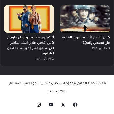
5 من أفضل الأفلام الحربية المبنية
أكشن ورومانسية وأبطال خارقون؛
على قصص واقعيّة
5 من أفضل أفلام العقد الماضي
التي لم تلقَ القدر الذي تستحقه من
29 مايو، 2023
الشهرة.
29 مايو، 2023
© 2026 جميع الحقوق محفوظة | سكرين ميكس - الموقع مستضاف على
Piece of Web
‫X
فيسبوك
‫YouTube
انستقرام