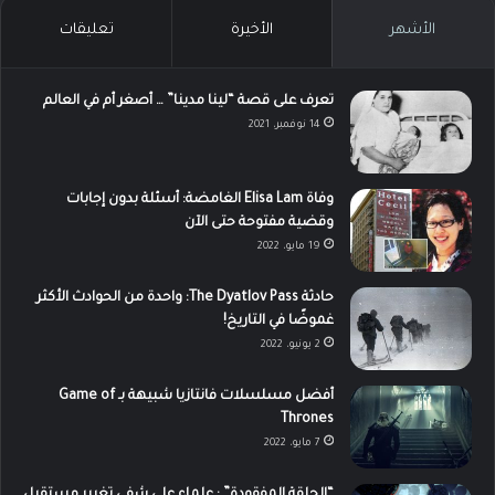
الأشهر
الأخيرة
تعليقات
تعرف على قصة “لينا مدينا” … أصغر أم في العالم
14 نوفمبر، 2021
وفاة Elisa Lam الغامضة: أسئلة بدون إجابات
وقضية مفتوحة حتى الآن
19 مايو، 2022
حادثة The Dyatlov Pass: واحدة من الحوادث الأكثر
غموضًا في التاريخ!
2 يونيو، 2022
أفضل مسلسلات فانتازيا شبيهة بـ Game of
Thrones
7 مايو، 2022
“الحلقة المفقودة” : علماء على شفى تغيير مستقبل