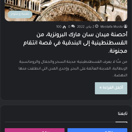
تقنية وعلوم
Mostafa Musto
2 يناير، 2022
0
100
أحصنة ميدان سان مارك البرونزية، من
القسطنطينية إلى البندقية في قصة انتقام
مجنونة.
من منّا لا يعرف القسطنطينية؛ مدينة السحر والجمال والرومانسية
الإيطالية، المدينة العائمة على البحر، وإحدى المدن التي انطلقت منها
النهضة…
أكمل القراءة »
تابعنا