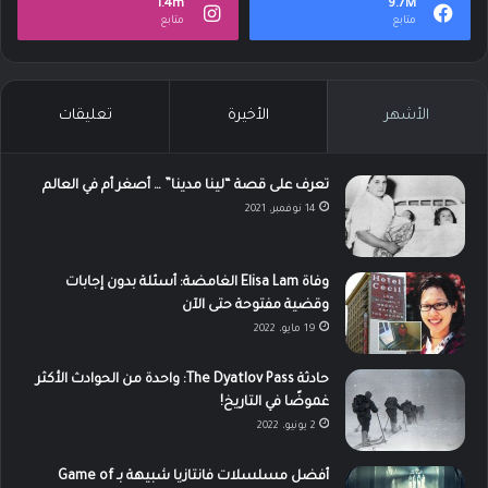
1.4m
9.7M
متابع
متابع
الأشهر
الأخيرة
تعليقات
تعرف على قصة “لينا مدينا” … أصغر أم في العالم
14 نوفمبر، 2021
وفاة Elisa Lam الغامضة: أسئلة بدون إجابات
وقضية مفتوحة حتى الآن
19 مايو، 2022
حادثة The Dyatlov Pass: واحدة من الحوادث الأكثر
غموضًا في التاريخ!
2 يونيو، 2022
أفضل مسلسلات فانتازيا شبيهة بـ Game of