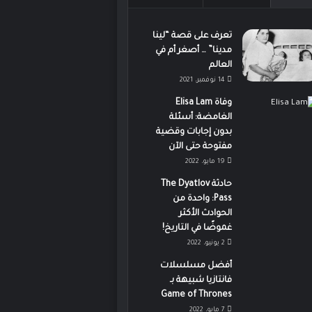
تعرف على قصة “لينا
مدينا” … أصغر أم في
العالم
14 نوفمبر، 2021
وفاة Elisa Lam
الغامضة: أسئلة
بدون إجابات وقضية
مفتوحة حتى الآن
19 مايو، 2022
حادثة The Dyatlov
Pass: واحدة من
الحوادث الأكثر
غموضًا في التاريخ!
2 يونيو، 2022
أفضل مسلسلات
فانتازيا شبيهة بـ
Game of Thrones
7 مايو، 2022