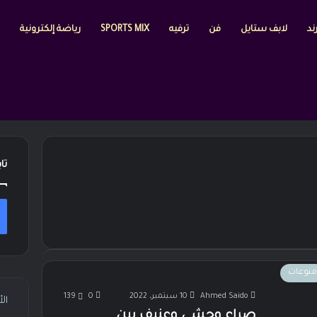
ند
لابف ستايل
فن
ترفيه
SPORTS MIX
رياضة إلكترونية
تا
منوعات
Ahmed Saido
10 سبتمبر، 2022
0
139
ال
صراع وحشي وعنيف بين