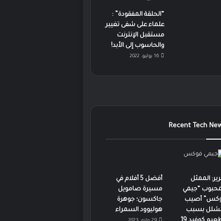
“الحلقة المفقودة” :
علماء على شفى تغيير
مستقبل الإنترنت
والحاسوب إلى الأبد!
16 يوليو، 2022
Recent Tech Ne
رير: الممثل
أفضل 5 أفلام في
محبوب “جيمي
مسيرة صامويل
كس” أصيب
جاكسون؛ جوهرة
لشلل بسبب
هوليوود السمراء
عيم كوفيد 19
29 مايو، 2023