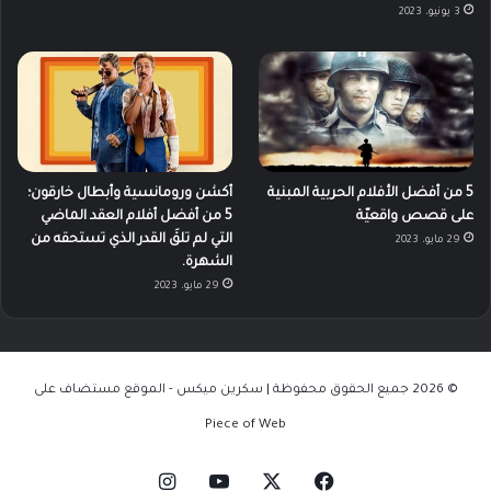
3 يونيو، 2023
5 من أفضل الأفلام الحربية المبنية
أكشن ورومانسية وأبطال خارقون؛
على قصص واقعيّة
5 من أفضل أفلام العقد الماضي
التي لم تلقَ القدر الذي تستحقه من
29 مايو، 2023
الشهرة.
29 مايو، 2023
© 2026 جميع الحقوق محفوظة | سكرين ميكس - الموقع مستضاف على
Piece of Web
‫X
فيسبوك
‫YouTube
انستقرام