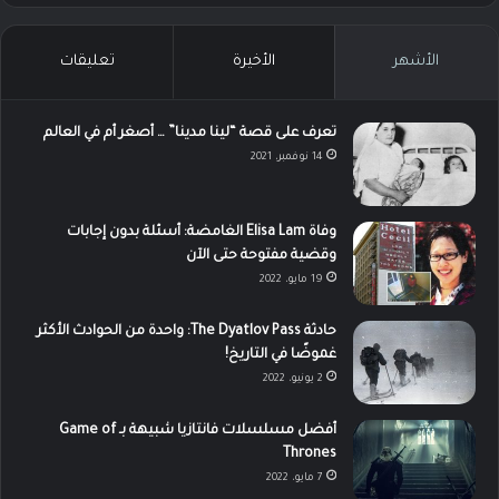
الأشهر
الأخيرة
تعليقات
تعرف على قصة “لينا مدينا” … أصغر أم في العالم
14 نوفمبر، 2021
وفاة Elisa Lam الغامضة: أسئلة بدون إجابات
وقضية مفتوحة حتى الآن
19 مايو، 2022
حادثة The Dyatlov Pass: واحدة من الحوادث الأكثر
غموضًا في التاريخ!
2 يونيو، 2022
أفضل مسلسلات فانتازيا شبيهة بـ Game of
Thrones
7 مايو، 2022