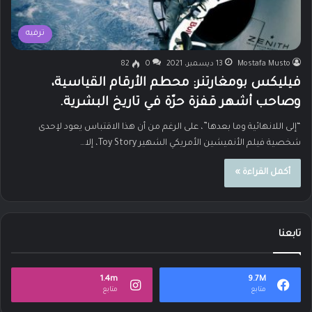
ترفيه
Mostafa Musto
13 ديسمبر، 2021
0
82
فيليكس بومغارتنر: محطم الأرقام القياسية،
وصاحب أشهر قفزة حرّة في تاريخ البشرية.
“إلى اللانهائية وما بعدها”، على الرغم من أن هذا الاقتباس يعود لإحدى
شخصية فيلم الأنميشين الأمريكي الشهير Toy Story، إلا…
أكمل القراءة »
تابعنا
1.4m
9.7M
متابع
متابع