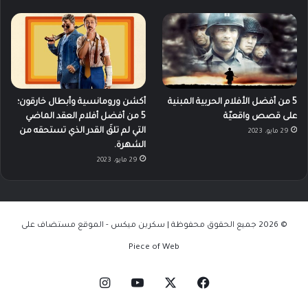
5 من أفضل الأفلام الحربية المبنية
أكشن ورومانسية وأبطال خارقون؛
على قصص واقعيّة
5 من أفضل أفلام العقد الماضي
التي لم تلقَ القدر الذي تستحقه من
29 مايو، 2023
الشهرة.
29 مايو، 2023
© 2026 جميع الحقوق محفوظة | سكرين ميكس - الموقع مستضاف على
Piece of Web
‫X
فيسبوك
‫YouTube
انستقرام