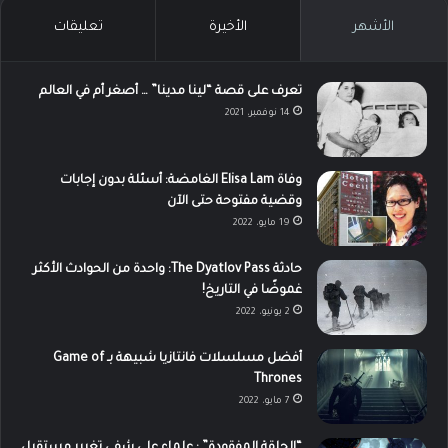
الأشهر
الأخيرة
تعليقات
تعرف على قصة “لينا مدينا” … أصغر أم في العالم
14 نوفمبر، 2021
وفاة Elisa Lam الغامضة: أسئلة بدون إجابات
وقضية مفتوحة حتى الآن
19 مايو، 2022
حادثة The Dyatlov Pass: واحدة من الحوادث الأكثر
غموضًا في التاريخ!
2 يونيو، 2022
أفضل مسلسلات فانتازيا شبيهة بـ Game of
Thrones
7 مايو، 2022
“الحلقة المفقودة” : علماء على شفى تغيير مستقبل