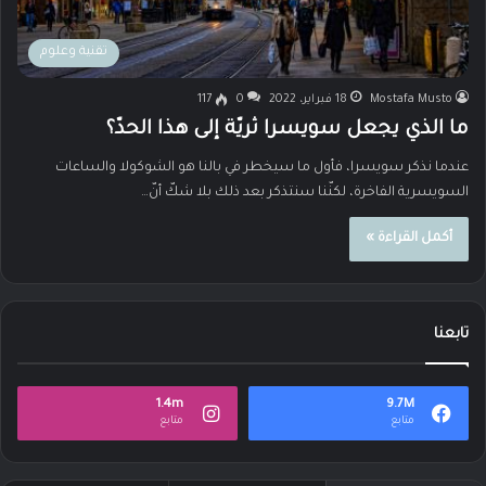
تقنية وعلوم
Mostafa Musto
18 فبراير، 2022
0
117
ما الذي يجعل سويسرا ثريّة إلى هذا الحدّ؟
عندما نذكر سويسرا، فأول ما سيخطر في بالنا هو الشوكولا والساعات
السويسرية الفاخرة، لكنّنا سنتذكر بعد ذلك بلا شكّ أنّ…
أكمل القراءة »
تابعنا
1.4m
9.7M
متابع
متابع