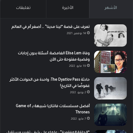
الأشهر
الأخيرة
تعليقات
تعرف على قصة “لينا مدينا” … أصغر أم في العالم
14 نوفمبر، 2021
وفاة Elisa Lam الغامضة: أسئلة بدون إجابات
وقضية مفتوحة حتى الآن
19 مايو، 2022
حادثة The Dyatlov Pass: واحدة من الحوادث الأكثر
غموضًا في التاريخ!
2 يونيو، 2022
أفضل مسلسلات فانتازيا شبيهة بـ Game of
Thrones
7 مايو، 2022
“الحلقة المفقودة” : علماء على شفى تغيير مستقبل