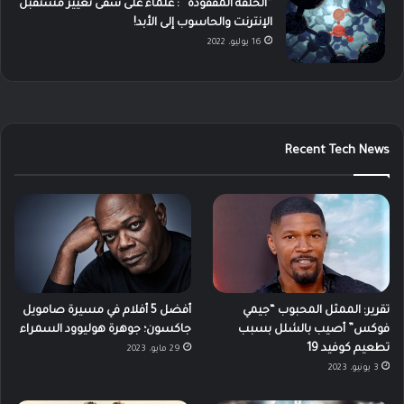
“الحلقة المفقودة” : علماء على شفى تغيير مستقبل
الإنترنت والحاسوب إلى الأبد!
16 يوليو، 2022
Recent Tech News
تقرير: الممثل المحبوب “جيمي
أفضل 5 أفلام في مسيرة صامويل
فوكس” أصيب بالشلل بسبب
جاكسون؛ جوهرة هوليوود السمراء
تطعيم كوفيد 19
29 مايو، 2023
3 يونيو، 2023