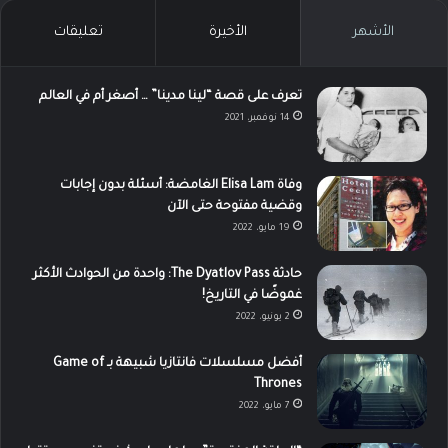
الأشهر
الأخيرة
تعليقات
تعرف على قصة “لينا مدينا” … أصغر أم في العالم
14 نوفمبر، 2021
وفاة Elisa Lam الغامضة: أسئلة بدون إجابات
وقضية مفتوحة حتى الآن
19 مايو، 2022
حادثة The Dyatlov Pass: واحدة من الحوادث الأكثر
غموضًا في التاريخ!
2 يونيو، 2022
أفضل مسلسلات فانتازيا شبيهة بـ Game of
Thrones
7 مايو، 2022