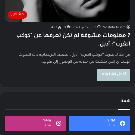
مشاهير
Mostafa Musto
6 ديسمبر، 2021
0
497
7 معلومات مشوقة لم تكن تعرفها عن “كوكب
الغرب”؛ أديل.
من منّا لا يعرف “كوكب الغرب” أديل، المغنية البريطانية ذات الصوت
الإعجازي الذي تمكنت من خلاله من الوصول إلى قلوب…
أكمل القراءة »
تابعنا
1.4m
9.7M
متابع
متابع