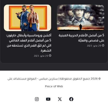
5 من أفضل الأفلام الحربية المبنية
أكشن ورومانسية وأبطال خارقون؛
على قصص واقعيّة
5 من أفضل أفلام العقد الماضي
التي لم تلقَ القدر الذي تستحقه من
29 مايو، 2023
الشهرة.
29 مايو، 2023
© 2026 جميع الحقوق محفوظة | سكرين ميكس - الموقع مستضاف على
Piece of Web
‫X
فيسبوك
‫YouTube
انستقرام