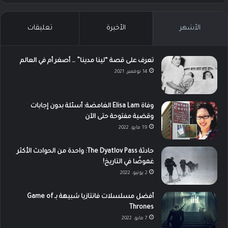
الأشهر
الأخيرة
تعليقات
تعرف على قصة “لينا مدينا” … أصغر أم في العالم
14 نوفمبر، 2021
وفاة Elisa Lam الغامضة: أسئلة بدون إجابات
وقضية مفتوحة حتى الآن
19 مايو، 2022
حادثة The Dyatlov Pass: واحدة من الحوادث الأكثر
غموضًا في التاريخ!
2 يونيو، 2022
أفضل مسلسلات فانتازيا شبيهة بـ Game of
Thrones
7 مايو، 2022