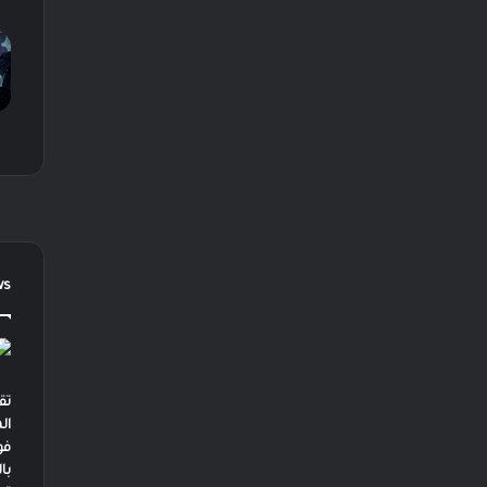
ws
تق
ال
فو
با