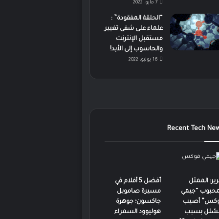
7 مايو، 2022
“الحلقة المفقودة” :
علماء على شفى تغيير
مستقبل الإنترنت
والحاسوب إلى الأبد!
16 يوليو، 2022
Recent Tech Ne
رير: الممثل
أفضل 5 أفلام في
محبوب “جيمي
مسيرة صامويل
كس” أصيب
جاكسون؛ جوهرة
لشلل بسبب
هوليوود السمراء