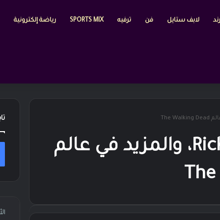
ند
لابف ستايل
فن
ترفيه
SPORTS MIX
رياضة إلكترونية
تا
عودة Rick Grimes، والمزيد في عالم
The
ال