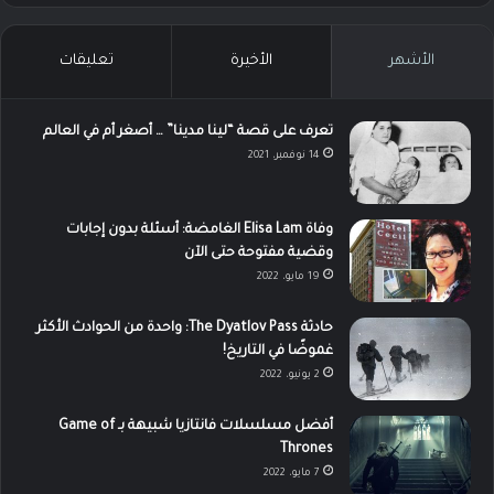
الأشهر
الأخيرة
تعليقات
تعرف على قصة “لينا مدينا” … أصغر أم في العالم
14 نوفمبر، 2021
وفاة Elisa Lam الغامضة: أسئلة بدون إجابات
وقضية مفتوحة حتى الآن
19 مايو، 2022
حادثة The Dyatlov Pass: واحدة من الحوادث الأكثر
غموضًا في التاريخ!
2 يونيو، 2022
أفضل مسلسلات فانتازيا شبيهة بـ Game of
Thrones
7 مايو، 2022