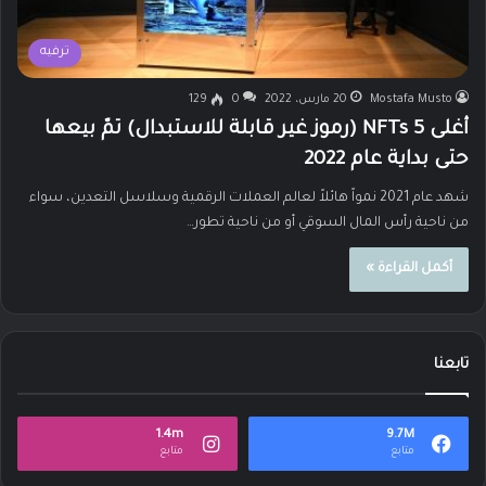
ترفيه
Mostafa Musto
20 مارس، 2022
0
129
أغلى 5 NFTs (رموز غير قابلة للاستبدال) تمّ بيعها
حتى بداية عام 2022
شهد عام 2021 نمواً هائلاً لعالم العملات الرقمية وسلاسل التعدين، سواء
من ناحية رأس المال السوقي أو من ناحية تطور…
أكمل القراءة »
تابعنا
1.4m
9.7M
متابع
متابع