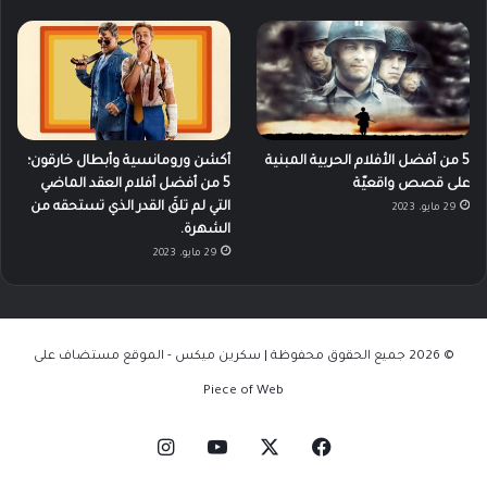
5 من أفضل الأفلام الحربية المبنية
أكشن ورومانسية وأبطال خارقون؛
على قصص واقعيّة
5 من أفضل أفلام العقد الماضي
التي لم تلقَ القدر الذي تستحقه من
29 مايو، 2023
الشهرة.
29 مايو، 2023
© 2026 جميع الحقوق محفوظة | سكرين ميكس - الموقع مستضاف على
Piece of Web
‫X
فيسبوك
‫YouTube
انستقرام