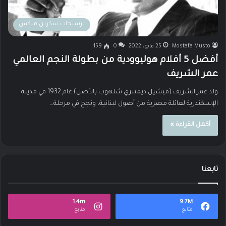
ترشيحات سكرين ميكس
Mostafa Musto
25 مايو، 2022
0
159
أفضل 5 أفلام هوليوودية من بطولة النجم العالمي
عمر الشريف
ولد عمر الشريف (ميشيل ديميتري شلهوب بالأصل) عام 1932 في مدينة
الإسكندرية لعائلة مصرية من أصول لبنانية، ونجح في مرحلة…
أكمل القراءة »
تابعنا
1.4m
9.7M
متابع
متابع