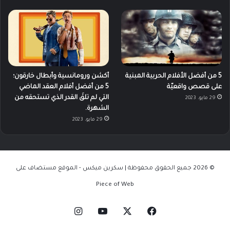
5 من أفضل الأفلام الحربية المبنية
أكشن ورومانسية وأبطال خارقون؛
على قصص واقعيّة
5 من أفضل أفلام العقد الماضي
التي لم تلقَ القدر الذي تستحقه من
29 مايو، 2023
الشهرة.
29 مايو، 2023
© 2026 جميع الحقوق محفوظة | سكرين ميكس - الموقع مستضاف على
Piece of Web
‫X
فيسبوك
‫YouTube
انستقرام