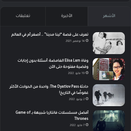
الأشهر
الأخيرة
تعليقات
تعرف على قصة “لينا مدينا” … أصغر أم في العالم
14 نوفمبر، 2021
وفاة Elisa Lam الغامضة: أسئلة بدون إجابات
وقضية مفتوحة حتى الآن
19 مايو، 2022
حادثة The Dyatlov Pass: واحدة من الحوادث الأكثر
غموضًا في التاريخ!
2 يونيو، 2022
أفضل مسلسلات فانتازيا شبيهة بـ Game of
Thrones
7 مايو، 2022