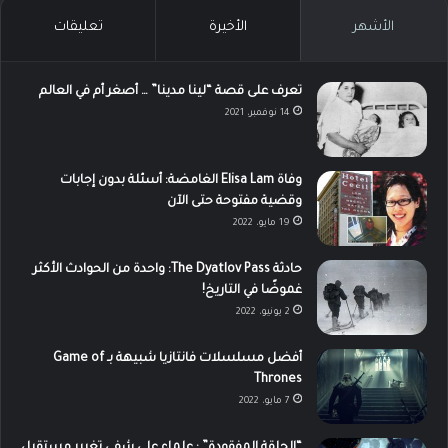
الأشهر
الأخيرة
تعليقات
تعرف على قصة “لينا مدينا” … أصغر أم في العالم
14 نوفمبر، 2021
وفاة Elisa Lam الغامضة: أسئلة بدون إجابات
وقضية مفتوحة حتى الآن
19 مايو، 2022
حادثة The Dyatlov Pass: واحدة من الحوادث الأكثر
غموضًا في التاريخ!
2 يونيو، 2022
أفضل مسلسلات فانتازيا شبيهة بـ Game of
Thrones
7 مايو، 2022
“الحلقة المفقودة” : علماء على شفى تغيير مستقبل