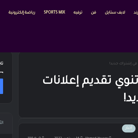
ند
لابف ستايل
فن
ترفيه
SPORTS MIX
رياضة إلكترونية
تا
كة Netflix تنوي تقديم إعلانات
د!
ال
أخبار