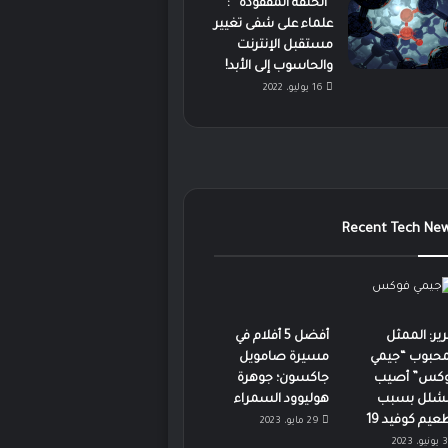
“الحلقة المفقودة” :
علماء على شفى تغيير
مستقبل الإنترنت
والحاسوب إلى الأبد!
16 يوليو، 2022
Recent Tech Ne
رير: الممثل
أفضل 5 أفلام في
محبوب “جيمي
مسيرة صامويل
كس” أصيب
جاكسون؛ جوهرة
لشلل بسبب
هوليوود السمراء
عيم كوفيد 19
29 مايو، 2023
3 يونيو، 2023