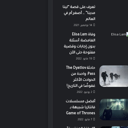
تعرف على قصة “لينا
مدينا” … أصغر أم في
العالم
14 نوفمبر، 2021
وفاة Elisa Lam
الغامضة: أسئلة
بدون إجابات وقضية
مفتوحة حتى الآن
19 مايو، 2022
حادثة The Dyatlov
Pass: واحدة من
الحوادث الأكثر
غموضًا في التاريخ!
2 يونيو، 2022
أفضل مسلسلات
فانتازيا شبيهة بـ
Game of Thrones
7 مايو، 2022