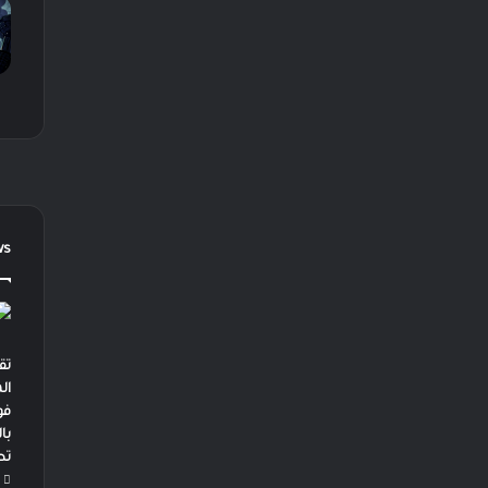
ws
تق
ال
فو
با
تط