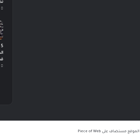
تط
5
ال
قص
Piece of Web