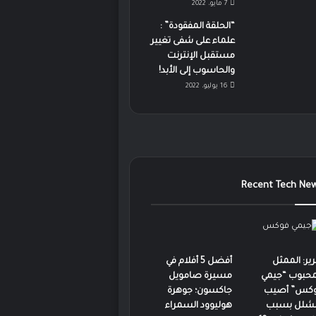
7 مايو، 2022
“الحلقة المفقودة” :
علماء على شفى تغيير
مستقبل الإنترنت
والحاسوب إلى الأبد!
16 يوليو، 2022
Recent Tech Ne
رير: الممثل
أفضل 5 أفلام في
محبوب “جيمي
مسيرة صامويل
كس” أصيب
جاكسون؛ جوهرة
لشلل بسبب
هوليوود السمراء