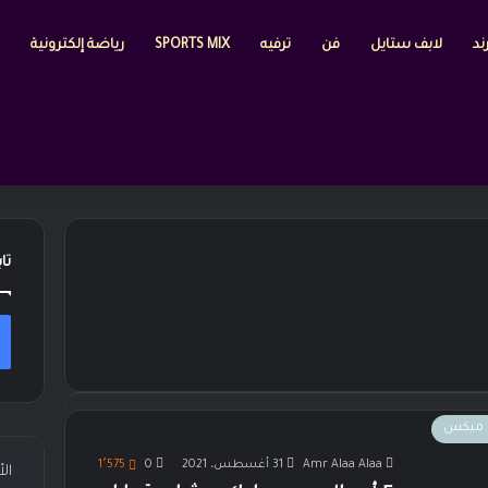
ند
لابف ستايل
فن
ترفيه
SPORTS MIX
رياضة إلكترونية
تا
 ميكس
Amr Alaa Alaa
31 أغسطس، 2021
0
1٬575
ال