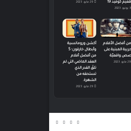
عيم كوفيد 19
29 مايو، 2023
3 يونيو، 2023
 من أفضل الأفلام
أكشن ورومانسية
حربية المبنية على
وأبطال خارقون؛ 5
ص واقعيّة
من أفضل أفلام
العقد الماضي التي لم
29 مايو، 2023
تلقَ القدر الذي
تستحقه من
الشهرة.
29 مايو، 2023
‫X
فيسبوك
‫YouTube
انستقرام