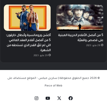
5 من أفضل الأفلام الحربية المبنية
أكشن ورومانسية وأبطال خارقون؛
على قصص واقعيّة
5 من أفضل أفلام العقد الماضي
التي لم تلقَ القدر الذي تستحقه من
29 مايو، 2023
الشهرة.
29 مايو، 2023
© 2026 جميع الحقوق محفوظة | سكرين ميكس - الموقع مستضاف على
Piece of Web
‫X
فيسبوك
‫YouTube
انستقرام