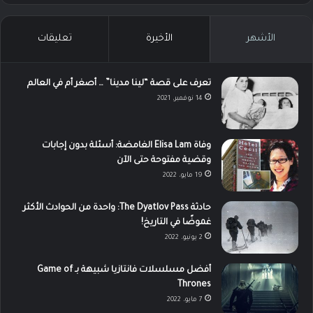
الأشهر
الأخيرة
تعليقات
تعرف على قصة “لينا مدينا” … أصغر أم في العالم
14 نوفمبر، 2021
وفاة Elisa Lam الغامضة: أسئلة بدون إجابات
وقضية مفتوحة حتى الآن
19 مايو، 2022
حادثة The Dyatlov Pass: واحدة من الحوادث الأكثر
غموضًا في التاريخ!
2 يونيو، 2022
أفضل مسلسلات فانتازيا شبيهة بـ Game of
Thrones
7 مايو، 2022