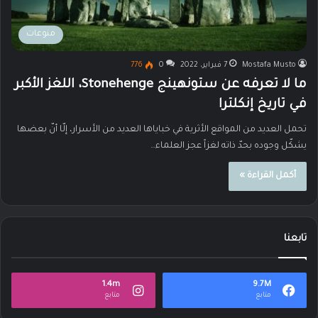
منوعات
Mostafa Musto
7 فبراير، 2022
0
776
ما لا تعرفه عن ستونهينج Stonehenge، اللغز الأكبر
في تاريخ إنكلترا
تحمل العديد من المواقع الأثرية في خباياها العديد من الأسرار، إلّا أنّ بعضها
يشكّل وجوده بحدّ ذاته لغزاً عجز العلماء…
أكمل القراءة »
تابعنا
1.4m
9.7M
متابع
متابع