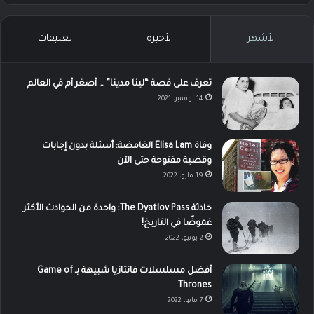
الأشهر
الأخيرة
تعليقات
تعرف على قصة “لينا مدينا” … أصغر أم في العالم
14 نوفمبر، 2021
وفاة Elisa Lam الغامضة: أسئلة بدون إجابات
وقضية مفتوحة حتى الآن
19 مايو، 2022
حادثة The Dyatlov Pass: واحدة من الحوادث الأكثر
غموضًا في التاريخ!
2 يونيو، 2022
أفضل مسلسلات فانتازيا شبيهة بـ Game of
Thrones
7 مايو، 2022