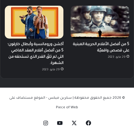
5 من أفضل الأفلام الحربية المبنية
أكشن ورومانسية وأبطال خارقون؛
على قصص واقعيّة
5 من أفضل أفلام العقد الماضي
التي لم تلقَ القدر الذي تستحقه من
29 مايو، 2023
الشهرة.
29 مايو، 2023
© 2026 جميع الحقوق محفوظة | سكرين ميكس - الموقع مستضاف على
Piece of Web
‫X
فيسبوك
‫YouTube
انستقرام