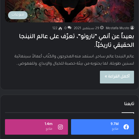
منوعات
Mostafa Musto
29 سبتمبر، 2021
0
122
بعيداً عن أنمي “ناروتو”، تعرّف على عالم النينجا
الحقيقي تاريخيّاً.
عالم النينجا عالم ساحر، استمد منه المخرجون والكتّاب أعمالاً سينمائية
لسنين طويلة، لما يحتويه من بيئة خصبة للخيال والإبداع، وللغموض…
أكمل القراءة »
تابعنا
1.4m
9.7M
متابع
متابع