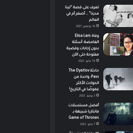
تعرف على قصة “لينا
مدينا” … أصغر أم في
العالم
14 نوفمبر، 2021
وفاة Elisa Lam
الغامضة: أسئلة
بدون إجابات وقضية
مفتوحة حتى الآن
19 مايو، 2022
حادثة The Dyatlov
Pass: واحدة من
الحوادث الأكثر
غموضًا في التاريخ!
2 يونيو، 2022
أفضل مسلسلات
فانتازيا شبيهة بـ
Game of Thrones
7 مايو، 2022