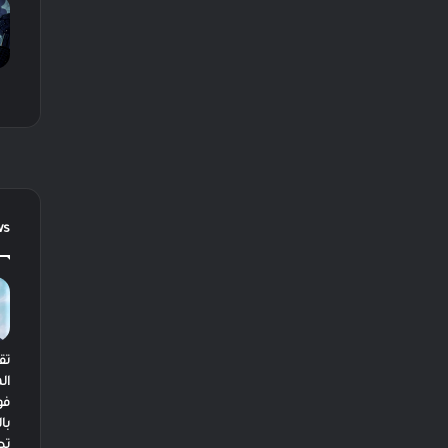
ws
تق
ال
فو
با
تط