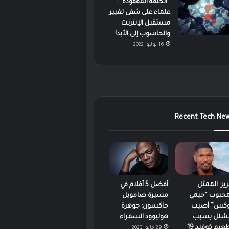
“الحلقة المفقودة” :
علماء على شفى تغيير
مستقبل الإنترنت
والحاسوب إلى الأبد!
16 يوليو، 2022
Recent Tech Ne
رير: الممثل
أفضل 5 أفلام في
محبوب “جيمي
مسيرة صامويل
كس” أصيب
جاكسون؛ جوهرة
لشلل بسبب
هوليوود السمراء
عيم كوفيد 19
29 مايو، 2023