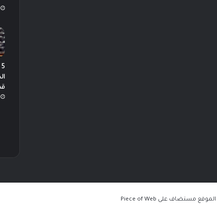
5
ال
قص
Piece of Web