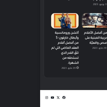
3 يونيو، 2023
 من أفضل الأفلام
أكشن ورومانسية
حربية المبنية على
وأبطال خارقون؛ 5
ص واقعيّة
من أفضل أفلام
العقد الماضي التي لم
29 مايو، 2023
تلقَ القدر الذي
تستحقه من
الشهرة.
29 مايو، 2023
‫X
فيسبوك
‫YouTube
انستقرام