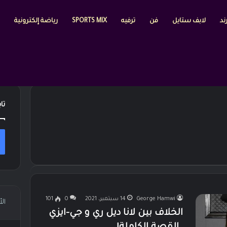
ند
لابف ستايل
فن
ترفيه
SPORTS MIX
رياضة إلكترونية
تا
George Hamwi
14 سبتمبر، 2021
0
101
ال
الخلاف بين لانا ديل ري و جي-ايزي