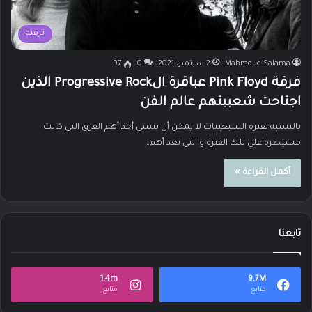
ترفيه
Mahmoud Salama
2 سبتمبر، 2021
0
97
فرقة Pink Floyd عباقرة الProgressive Rock الذين
اجتاحت شعبيتهم عالم الفن
بالنسبة لفترة السبعينات لا يمكن أن ننسى أحد أهم الفرق التى كانت
مسيطرة على تلك الفترة و التى تعد أهم…
أكمل القراءة »
تابعنا
1.4m
9.7M
متابع
متابع