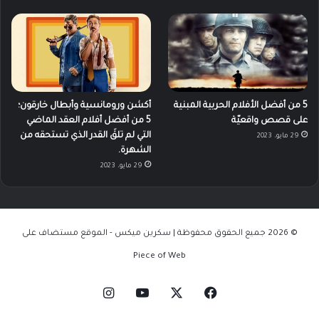
5 من أفضل الأفلام الحربية المبنية
أكشن ورومانسية وأبطال خارقون؛
على قصص واقعيّة
5 من أفضل أفلام العقد الماضي
التي لم تلقَ القدر الذي تستحقه من
29 مايو، 2023
الشهرة.
29 مايو، 2023
© 2026 جميع الحقوق محفوظة | سكرين ميكس - الموقع مستضاف على
Piece of Web
‫X
فيسبوك
‫YouTube
انستقرام