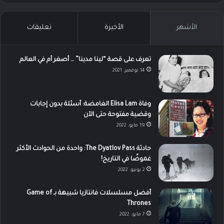
الأشهر
الأخيرة
تعليقات
تعرف على قصة “لينا مدينا” … أصغر أم في العالم
14 نوفمبر، 2021
وفاة Elisa Lam الغامضة: أسئلة بدون إجابات
وقضية مفتوحة حتى الآن
19 مايو، 2022
حادثة The Dyatlov Pass: واحدة من الحوادث الأكثر
غموضًا في التاريخ!
2 يونيو، 2022
أفضل مسلسلات فانتازيا شبيهة بـ Game of
Thrones
7 مايو، 2022