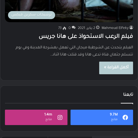
ترشيحات سكرين ميكس
Mahmoud ElFeky
2 يناير، 2021
0
73
فيلم الرعب الاستحواذ على هانا جريس
الفيلم يتحدث عن الشرطية ميجان التي تعمل بمشرحة المدينة وفي يوم
تتسلم جثمان فتاة تدعى هانا وقد قتلت هانا اثناد…
أكمل القراءة »
تابعنا
1.4m
9.7M
متابع
متابع