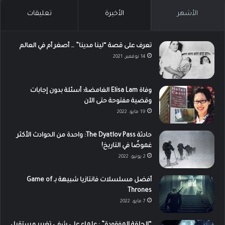
الأشهر
الأخيرة
تعليقات
تعرف على قصة “لينا مدينا” … أصغر أم في العالم
14 نوفمبر، 2021
وفاة Elisa Lam الغامضة: أسئلة بدون إجابات
وقضية مفتوحة حتى الآن
19 مايو، 2022
حادثة The Dyatlov Pass: واحدة من الحوادث الأكثر
غموضًا في التاريخ!
2 يونيو، 2022
أفضل مسلسلات فانتازيا شبيهة بـ Game of
Thrones
7 مايو، 2022
“الحلقة المفقودة” : علماء على شفى تغيير مستقبل