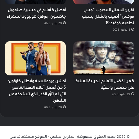
تقرير: الممثل المحبوب “جيمي
أفضل 5 أفلام في مسيرة صامويل
فوكس” أصيب بالشلل بسبب
جاكسون؛ جوهرة هوليوود السمراء
تطعيم كوفيد 19
29 مايو، 2023
3 يونيو، 2023
5 من أفضل الأفلام الحربية المبنية
أكشن ورومانسية وأبطال خارقون؛
على قصص واقعيّة
5 من أفضل أفلام العقد الماضي
التي لم تلقَ القدر الذي تستحقه من
29 مايو، 2023
الشهرة.
29 مايو، 2023
© 2026 جميع الحقوق محفوظة | سكرين ميكس - الموقع مستضاف على