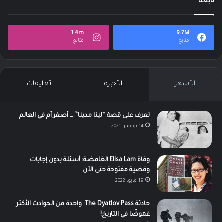
تابعنا
1.4m
9.7M
متابع
متابع
الأشهر
الأخيرة
تعليقات
تعرف على قصة “لينا مدينا” … أصغر أم في العالم
14 نوفمبر، 2021
وفاة Elisa Lam الغامضة: أسئلة بدون إجابات
وقضية مفتوحة حتى الآن
19 مايو، 2022
حادثة The Dyatlov Pass: واحدة من الحوادث الأكثر
غموضًا في التاريخ!