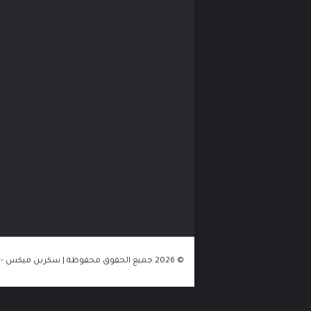
© 2026 جميع الحقوق محفوظة | سكرين ميكس - الموقع مستضاف على