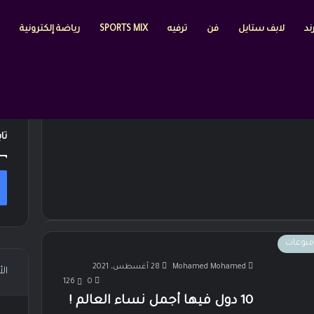
ند
لابف ستايل
فن
ترفيه
SPORTS MIX
رياضة إلكترونية
تا
منوعات
Mohamed Mohamed
28 أغسطس، 2021
ال
126
0
10 دول فيها أجمل نساء العالم !