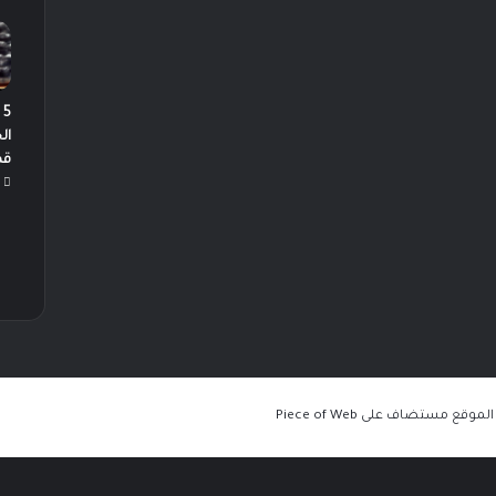
5
ال
قص
Piece of Web