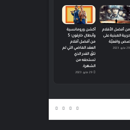
 من أفضل الأفلام
أكشن ورومانسية
حربية المبنية على
وأبطال خارقون؛ 5
ص واقعيّة
من أفضل أفلام
العقد الماضي التي لم
29 مايو، 2023
تلقَ القدر الذي
تستحقه من
الشهرة.
29 مايو، 2023
‫X
فيسبوك
‫YouTube
انستقرام