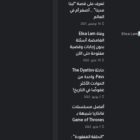
تعرف على قصة “لينا
مدينا” … أصغر أم في
العالم
14 نوفمبر، 2021
وفاة Elisa Lam
الغامضة: أسئلة
بدون إجابات وقضية
مفتوحة حتى الآن
19 مايو، 2022
حادثة The Dyatlov
Pass: واحدة من
الحوادث الأكثر
غموضًا في التاريخ!
2 يونيو، 2022
أفضل مسلسلات
فانتازيا شبيهة بـ
Game of Thrones
7 مايو، 2022
“الحلقة المفقودة” :