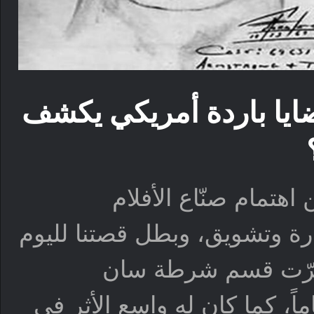
ً، فريق قضايا باردة أمريكي يكشف
هتمام صنّاع الأفلام
ة وتشويق، وبطل قصتنا لليوم
 حيرّت قسم شرطة سان
سكو الأمريكية لأكثر من 50 عاماً، كما كان له واسع الأثر في