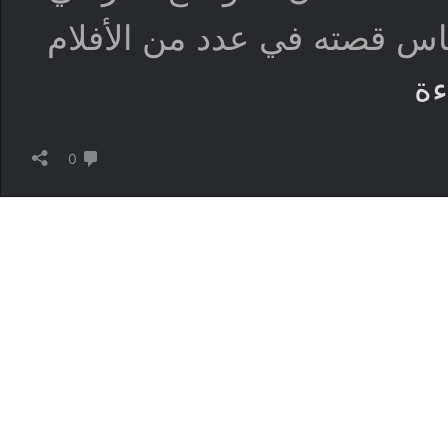
باس قصته في عدد من الأفلام
بعد
ءة
أكثر
من
50
لا تعليق
عاماً،
0
فريق
قضايا
باردة
أمريكي
يكشف
هوية
القاتل
Zodiac،
فمن
هو؟