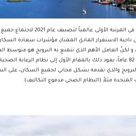
تصنف النرويج في المرتبة الأولى عالمياً لتصنيف ع
من ناحية الاستقرار المادي الممتاز، مؤشرات سعادة السكا
و لكنّ العامل الأهم الذي تتمتع به النرويج هو متوسط ال
الذي يصل إلى 82 عاماً، يعود ذلك بالمقام الأول إلى نظام الرعاية الص
 النرويج والذي تقدمه بشكل مجاني لجميع السكان، على ا
 المتحدة مثلاً (النظام الصحي مدفوع التكاليف).