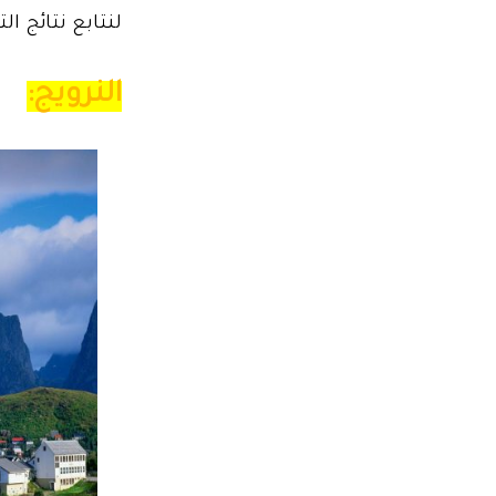
لنتابع نتائج الت
النرويج: