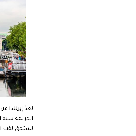
الجريمة شبه ا
تستحق لقب البلد