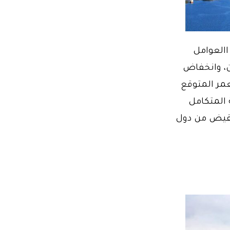
ام 2021 لاجتماع جميع االعوامل
ن، وانخفاض
عمر المتوقع
حية المتكامل
لنقيض من دول