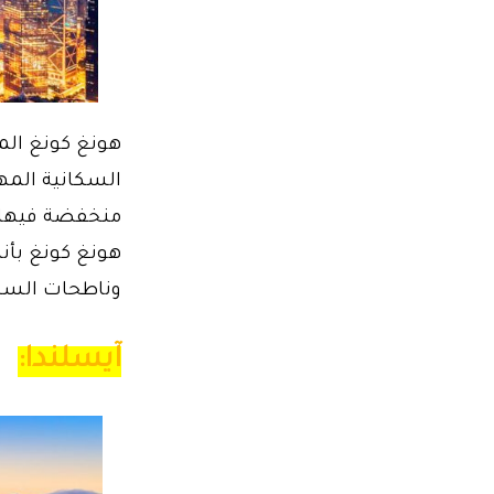
هونغ كونغ المر
السكانية المهو
منخفضة فيها 
هونغ كونغ بأنه
وناطحات السحا
آيسلندا: